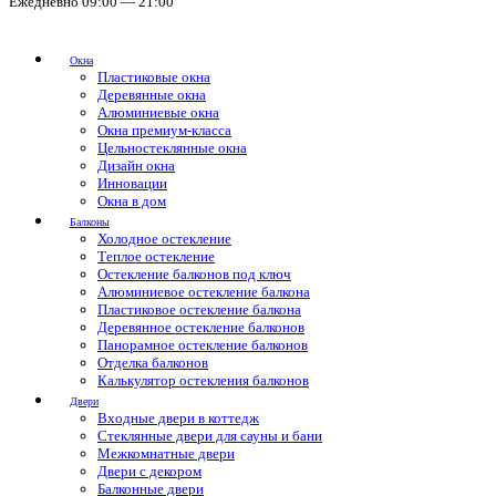
Ежедневно 09:00 — 21:00
Окна
Пластиковые окна
Деревянные окна
Алюминиевые окна
Окна премиум-класса
Цельностеклянные окна
Дизайн окна
Инновации
Окна в дом
Балконы
Холодное остекление
Теплое остекление
Остекление балконов под ключ
Алюминиевое остекление балкона
Пластиковое остекление балкона
Деревянное остекление балконов
Панорамное остекление балконов
Отделка балконов
Калькулятор остекления балконов
Двери
Входные двери в коттедж
Стеклянные двери для сауны и бани
Межкомнатные двери
Двери с декором
Балконные двери