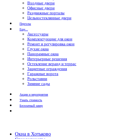
Входные двери
Офисные двери
Раздвижные порталы
Цельностеклянные двери
Перголы
Еще...
Аксессуары
Комплектующие для окон
Ремонт и регулировка окон
Глухие окна
Панорамные окна
Интерьерные решения
Остекление веранд и террас
Защитные ограждения
Гаражные ворота
Рольставни
Зимние сады
Акции и мероприятия
Узнать стоимость
Бесплатный замер
Окна в Хотьково