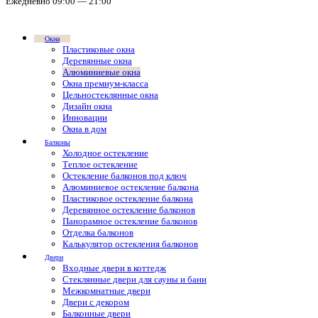
Ежедневно 09:00 — 21:00
Окна
Пластиковые окна
Деревянные окна
Алюминиевые окна
Окна премиум-класса
Цельностеклянные окна
Дизайн окна
Инновации
Окна в дом
Балконы
Холодное остекление
Теплое остекление
Остекление балконов под ключ
Алюминиевое остекление балкона
Пластиковое остекление балкона
Деревянное остекление балконов
Панорамное остекление балконов
Отделка балконов
Калькулятор остекления балконов
Двери
Входные двери в коттедж
Стеклянные двери для сауны и бани
Межкомнатные двери
Двери с декором
Балконные двери