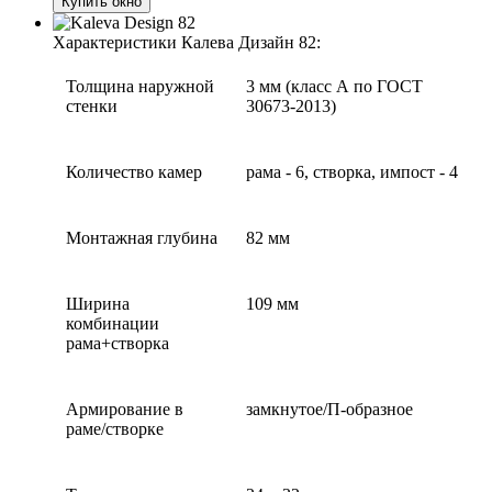
Купить окно
Характеристики Калева Дизайн 82:
Толщина наружной
3 мм (класс А по ГОСТ
стенки
30673-2013)
Количество камер
рама - 6, створка, импост - 4
Монтажная глубина
82 мм
Ширина
109 мм
комбинации
рама+створка
Армирование в
замкнутое/П-образное
раме/створке