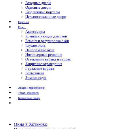
Входные двери
Офисные двери
Раздвижные порталы
Цельностеклянные двери
Перголы
Еще...
Аксессуары
Комплектующие для окон
Ремонт и регулировка окон
Глухие окна
Панорамные окна
Интерьерные решения
Остекление веранд и террас
Защитные ограждения
Гаражные ворота
Рольставни
Зимние сады
Акции и мероприятия
Узнать стоимость
Бесплатный замер
Окна в Хотьково