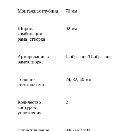
Монтажная глубина
70 мм
Ширина
92 мм
комбинации
рама+створка
Армирование в
Г-образное/П-образное
раме/створке
Толщина
24, 32, 40 мм
стеклопакета
Количество
2
контуров
уплотнения
Сопротивление
0,86 м²˚С/Вт