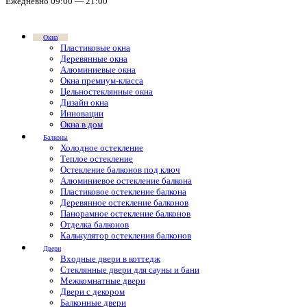
Ежедневно 09:00 — 21:00
Окна
Пластиковые окна
Деревянные окна
Алюминиевые окна
Окна премиум-класса
Цельностеклянные окна
Дизайн окна
Инновации
Окна в дом
Балконы
Холодное остекление
Теплое остекление
Остекление балконов под ключ
Алюминиевое остекление балкона
Пластиковое остекление балкона
Деревянное остекление балконов
Панорамное остекление балконов
Отделка балконов
Калькулятор остекления балконов
Двери
Входные двери в коттедж
Стеклянные двери для сауны и бани
Межкомнатные двери
Двери с декором
Балконные двери