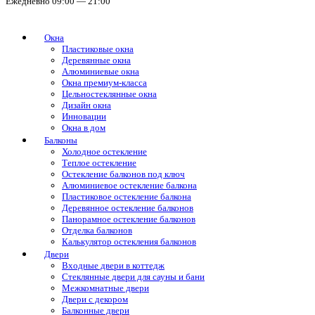
Ежедневно 09:00 — 21:00
Окна
Пластиковые окна
Деревянные окна
Алюминиевые окна
Окна премиум-класса
Цельностеклянные окна
Дизайн окна
Инновации
Окна в дом
Балконы
Холодное остекление
Теплое остекление
Остекление балконов под ключ
Алюминиевое остекление балкона
Пластиковое остекление балкона
Деревянное остекление балконов
Панорамное остекление балконов
Отделка балконов
Калькулятор остекления балконов
Двери
Входные двери в коттедж
Стеклянные двери для сауны и бани
Межкомнатные двери
Двери с декором
Балконные двери