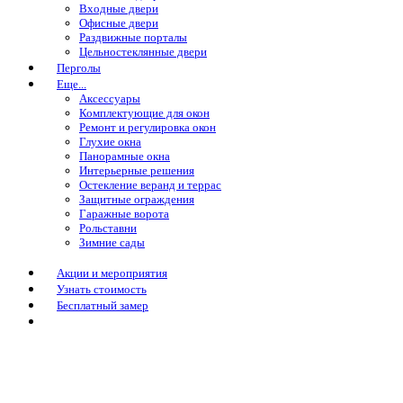
Входные двери
Офисные двери
Раздвижные порталы
Цельностеклянные двери
Перголы
Еще...
Аксессуары
Комплектующие для окон
Ремонт и регулировка окон
Глухие окна
Панорамные окна
Интерьерные решения
Остекление веранд и террас
Защитные ограждения
Гаражные ворота
Рольставни
Зимние сады
Акции и мероприятия
Узнать стоимость
Бесплатный замер