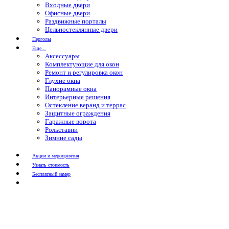
Входные двери
Офисные двери
Раздвижные порталы
Цельностеклянные двери
Перголы
Еще...
Аксессуары
Комплектующие для окон
Ремонт и регулировка окон
Глухие окна
Панорамные окна
Интерьерные решения
Остекление веранд и террас
Защитные ограждения
Гаражные ворота
Рольставни
Зимние сады
Акции и мероприятия
Узнать стоимость
Бесплатный замер