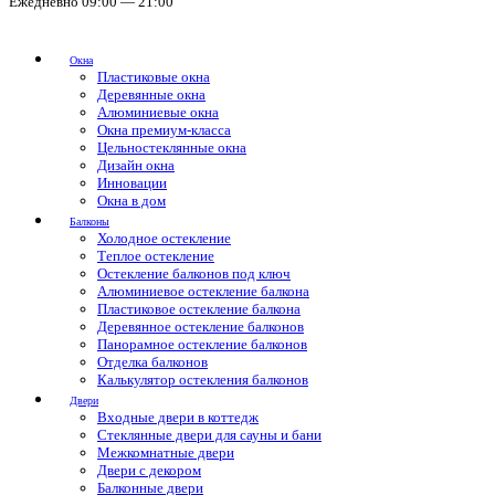
Ежедневно 09:00 — 21:00
Окна
Пластиковые окна
Деревянные окна
Алюминиевые окна
Окна премиум-класса
Цельностеклянные окна
Дизайн окна
Инновации
Окна в дом
Балконы
Холодное остекление
Теплое остекление
Остекление балконов под ключ
Алюминиевое остекление балкона
Пластиковое остекление балкона
Деревянное остекление балконов
Панорамное остекление балконов
Отделка балконов
Калькулятор остекления балконов
Двери
Входные двери в коттедж
Стеклянные двери для сауны и бани
Межкомнатные двери
Двери с декором
Балконные двери