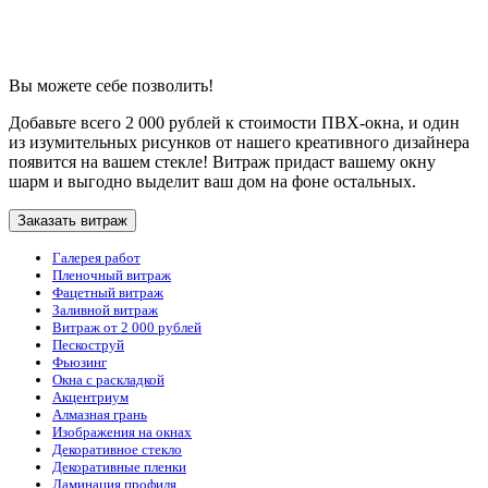
Вы можете себе позволить!
Добавьте всего 2 000 рублей к стоимости ПВХ-окна, и один
из изумительных рисунков от нашего креативного дизайнера
появится на вашем стекле! Витраж придаст вашему окну
шарм и выгодно выделит ваш дом на фоне остальных.
Заказать витраж
Галерея работ
Пленочный витраж
Фацетный витраж
Заливной витраж
Витраж от 2 000 рублей
Пескоструй
Фьюзинг
Окна с раскладкой
Акцентриум
Алмазная грань
Изображения на окнах
Декоративное стекло
Декоративные пленки
Ламинация профиля