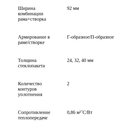
Ширина
92 мм
комбинации
рама+створка
Армирование в
Г-образное/П-образное
раме/створке
Толщина
24, 32, 40 мм
стеклопакета
Количество
2
контуров
уплотнения
Сопротивление
0,86 м²˚С/Вт
теплопередаче