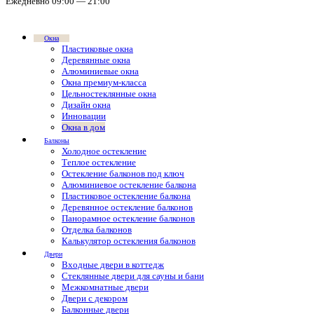
Ежедневно 09:00 — 21:00
Окна
Пластиковые окна
Деревянные окна
Алюминиевые окна
Окна премиум-класса
Цельностеклянные окна
Дизайн окна
Инновации
Окна в дом
Балконы
Холодное остекление
Теплое остекление
Остекление балконов под ключ
Алюминиевое остекление балкона
Пластиковое остекление балкона
Деревянное остекление балконов
Панорамное остекление балконов
Отделка балконов
Калькулятор остекления балконов
Двери
Входные двери в коттедж
Стеклянные двери для сауны и бани
Межкомнатные двери
Двери с декором
Балконные двери