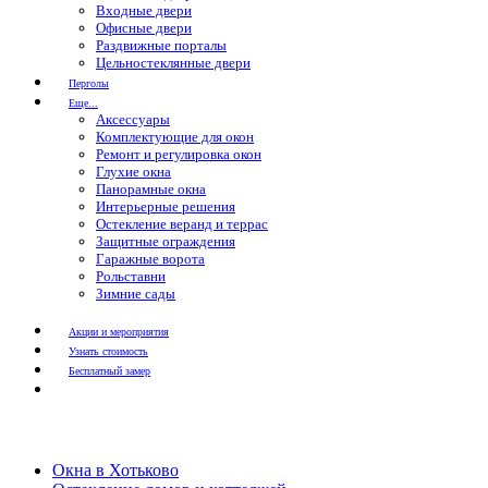
Входные двери
Офисные двери
Раздвижные порталы
Цельностеклянные двери
Перголы
Еще...
Аксессуары
Комплектующие для окон
Ремонт и регулировка окон
Глухие окна
Панорамные окна
Интерьерные решения
Остекление веранд и террас
Защитные ограждения
Гаражные ворота
Рольставни
Зимние сады
Акции и мероприятия
Узнать стоимость
Бесплатный замер
Окна в Хотьково