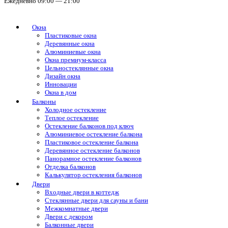
Ежедневно 09:00 — 21:00
Окна
Пластиковые окна
Деревянные окна
Алюминиевые окна
Окна премиум-класса
Цельностеклянные окна
Дизайн окна
Инновации
Окна в дом
Балконы
Холодное остекление
Теплое остекление
Остекление балконов под ключ
Алюминиевое остекление балкона
Пластиковое остекление балкона
Деревянное остекление балконов
Панорамное остекление балконов
Отделка балконов
Калькулятор остекления балконов
Двери
Входные двери в коттедж
Стеклянные двери для сауны и бани
Межкомнатные двери
Двери с декором
Балконные двери