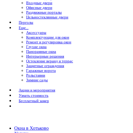
Входные двери
Офисные двери
Раздвижные порталы
Цельностеклянные двери
Перголы
Еще...
Аксессуары
Комплектующие для окон
Ремонт и регулировка окон
Глухие окна
Панорамные окна
Интерьерные решения
Остекление веранд и террас
Защитные ограждения
Гаражные ворота
Рольставни
Зимние сады
Акции и мероприятия
Узнать стоимость
Бесплатный замер
Окна в Хотьково