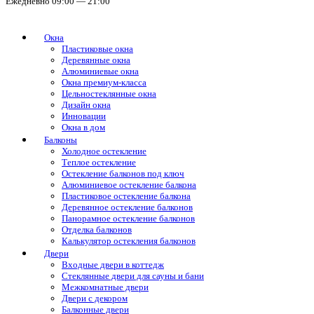
Ежедневно 09:00 — 21:00
Окна
Пластиковые окна
Деревянные окна
Алюминиевые окна
Окна премиум-класса
Цельностеклянные окна
Дизайн окна
Инновации
Окна в дом
Балконы
Холодное остекление
Теплое остекление
Остекление балконов под ключ
Алюминиевое остекление балкона
Пластиковое остекление балкона
Деревянное остекление балконов
Панорамное остекление балконов
Отделка балконов
Калькулятор остекления балконов
Двери
Входные двери в коттедж
Стеклянные двери для сауны и бани
Межкомнатные двери
Двери с декором
Балконные двери