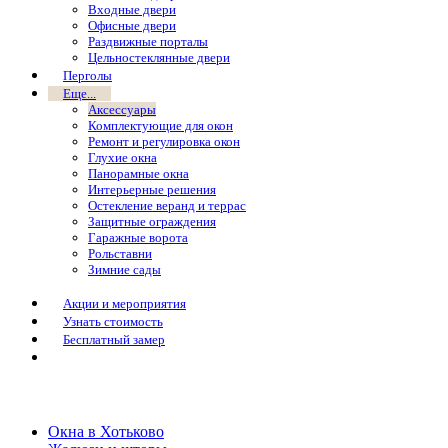
Входные двери
Офисные двери
Раздвижные порталы
Цельностеклянные двери
Перголы
Еще...
Аксессуары
Комплектующие для окон
Ремонт и регулировка окон
Глухие окна
Панорамные окна
Интерьерные решения
Остекление веранд и террас
Защитные ограждения
Гаражные ворота
Рольставни
Зимние сады
Акции и мероприятия
Узнать стоимость
Бесплатный замер
Окна в Хотьково