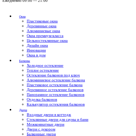
Ежедневно 09:00 — 21:00
Окна
Пластиковые окна
Деревянные окна
Алюминиевые окна
Окна премиум-класса
Цельностеклянные окна
Дизайн окна
Инновации
Окна в дом
Балконы
Холодное остекление
Теплое остекление
Остекление балконов под ключ
Алюминиевое остекление балкона
Пластиковое остекление балкона
Деревянное остекление балконов
Панорамное остекление балконов
Отделка балконов
Калькулятор остекления балконов
Двери
Входные двери в коттедж
Стеклянные двери для сауны и бани
Межкомнатные двери
Двери с декором
Балконные двери