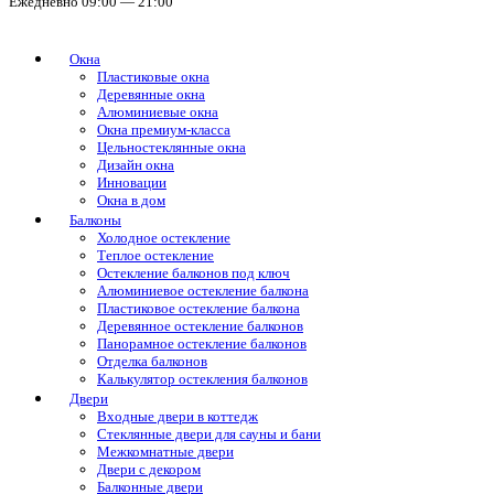
Ежедневно 09:00 — 21:00
Окна
Пластиковые окна
Деревянные окна
Алюминиевые окна
Окна премиум-класса
Цельностеклянные окна
Дизайн окна
Инновации
Окна в дом
Балконы
Холодное остекление
Теплое остекление
Остекление балконов под ключ
Алюминиевое остекление балкона
Пластиковое остекление балкона
Деревянное остекление балконов
Панорамное остекление балконов
Отделка балконов
Калькулятор остекления балконов
Двери
Входные двери в коттедж
Стеклянные двери для сауны и бани
Межкомнатные двери
Двери с декором
Балконные двери