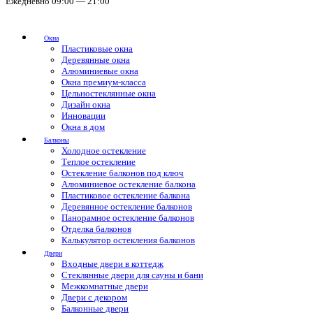
Ежедневно 09:00 — 21:00
Окна
Пластиковые окна
Деревянные окна
Алюминиевые окна
Окна премиум-класса
Цельностеклянные окна
Дизайн окна
Инновации
Окна в дом
Балконы
Холодное остекление
Теплое остекление
Остекление балконов под ключ
Алюминиевое остекление балкона
Пластиковое остекление балкона
Деревянное остекление балконов
Панорамное остекление балконов
Отделка балконов
Калькулятор остекления балконов
Двери
Входные двери в коттедж
Стеклянные двери для сауны и бани
Межкомнатные двери
Двери с декором
Балконные двери