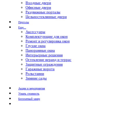
Входные двери
Офисные двери
Раздвижные порталы
Цельностеклянные двери
Перголы
Еще...
Аксессуары
Комплектующие для окон
Ремонт и регулировка окон
Глухие окна
Панорамные окна
Интерьерные решения
Остекление веранд и террас
Защитные ограждения
Гаражные ворота
Рольставни
Зимние сады
Акции и мероприятия
Узнать стоимость
Бесплатный замер