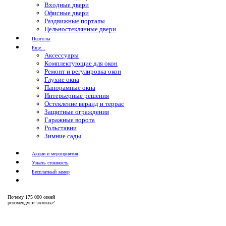
Входные двери
Офисные двери
Раздвижные порталы
Цельностеклянные двери
Перголы
Еще...
Аксессуары
Комплектующие для окон
Ремонт и регулировка окон
Глухие окна
Панорамные окна
Интерьерные решения
Остекление веранд и террас
Защитные ограждения
Гаражные ворота
Рольставни
Зимние сады
Акции и мероприятия
Узнать стоимость
Бесплатный замер
Почему
175 000 семей
рекомендуют экоокна?