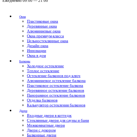
Ежедневно 09:00 — 21:00
Окна
Пластиковые окна
Деревянные окна
Алюминиевые окна
Окна премиум-класса
Цельностеклянные окна
Дизайн окна
Инновации
Окна в дом
Балконы
Холодное остекление
Теплое остекление
Остекление балконов под ключ
Алюминиевое остекление балкона
Пластиковое остекление балкона
Деревянное остекление балконов
Панорамное остекление балконов
Отделка балконов
Калькулятор остекления балконов
Двери
Входные двери в коттедж
Стеклянные двери для сауны и бани
Межкомнатные двери
Двери с декором
Балконные двери