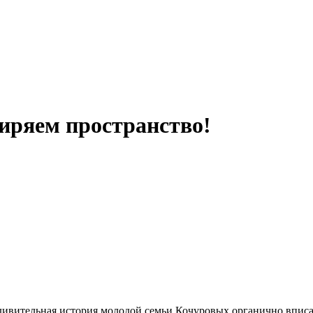
иряем пространство!
ивительная история молодой семьи Кочуровых органично вписал