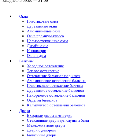
Ежедневно 09:00 — 21:00
Окна
Пластиковые окна
Деревянные окна
Алюминиевые окна
Окна премиум-класса
Цельностеклянные окна
Дизайн окна
Инновации
Окна в дом
Балконы
Холодное остекление
Теплое остекление
Остекление балконов под ключ
Алюминиевое остекление балкона
Пластиковое остекление балкона
Деревянное остекление балконов
Панорамное остекление балконов
Отделка балконов
Калькулятор остекления балконов
Двери
Входные двери в коттедж
Стеклянные двери для сауны и бани
Межкомнатные двери
Двери с декором
Балконные двери