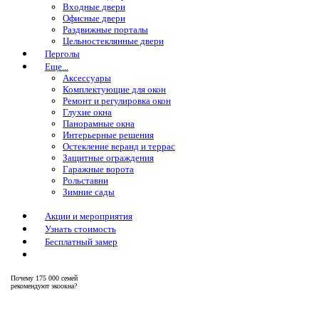
Входные двери
Офисные двери
Раздвижные порталы
Цельностеклянные двери
Перголы
Еще...
Аксессуары
Комплектующие для окон
Ремонт и регулировка окон
Глухие окна
Панорамные окна
Интерьерные решения
Остекление веранд и террас
Защитные ограждения
Гаражные ворота
Рольставни
Зимние сады
Акции и мероприятия
Узнать стоимость
Бесплатный замер
Почему
175 000 семей
рекомендуют экоокна?