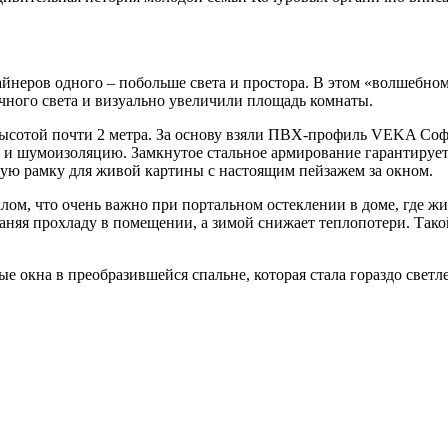
айнеров одного – побольше света и простора. В этом «волшебн
чного света и визуально увеличили площадь комнаты.
высотой почти 2 метра. За основу взяли ПВХ-профиль VEKA Соф
 и шумоизоляцию. Замкнутое стальное армирование гарантирует
зную рамку для живой картины с настоящим пейзажем за окном.
лом, что очень важно при портальном остеклении в доме, где жи
раняя прохладу в помещении, а зимой снижает теплопотери. Так
е окна в преобразившейся спальне, которая стала гораздо светл