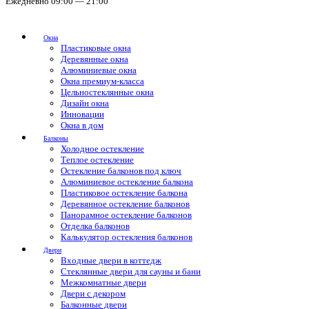
Ежедневно 09:00 — 21:00
Окна
Пластиковые окна
Деревянные окна
Алюминиевые окна
Окна премиум-класса
Цельностеклянные окна
Дизайн окна
Инновации
Окна в дом
Балконы
Холодное остекление
Теплое остекление
Остекление балконов под ключ
Алюминиевое остекление балкона
Пластиковое остекление балкона
Деревянное остекление балконов
Панорамное остекление балконов
Отделка балконов
Калькулятор остекления балконов
Двери
Входные двери в коттедж
Стеклянные двери для сауны и бани
Межкомнатные двери
Двери с декором
Балконные двери