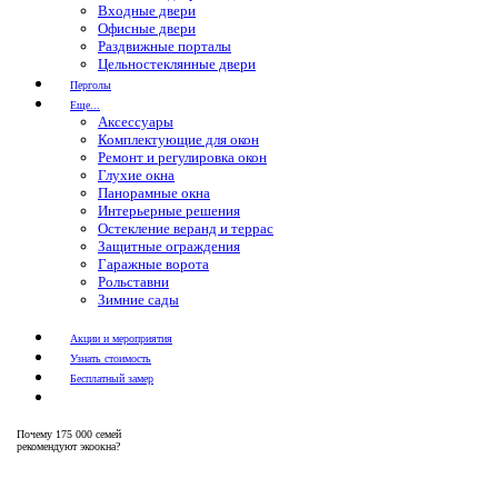
Входные двери
Офисные двери
Раздвижные порталы
Цельностеклянные двери
Перголы
Еще...
Аксессуары
Комплектующие для окон
Ремонт и регулировка окон
Глухие окна
Панорамные окна
Интерьерные решения
Остекление веранд и террас
Защитные ограждения
Гаражные ворота
Рольставни
Зимние сады
Акции и мероприятия
Узнать стоимость
Бесплатный замер
Почему
175 000 семей
рекомендуют экоокна?