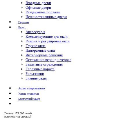
Входные двери
Офисные двери
Раздвижные порталы
Цельностеклянные двери
Перголы
Еще...
Аксессуары
Комплектующие для окон
Ремонт и регулировка окон
Глухие окна
Панорамные окна
Интерьерные решения
Остекление веранд и террас
Защитные ограждения
Гаражные ворота
Рольставни
Зимние сады
Акции и мероприятия
Узнать стоимость
Бесплатный замер
Почему
175 000 семей
рекомендуют экоокна?