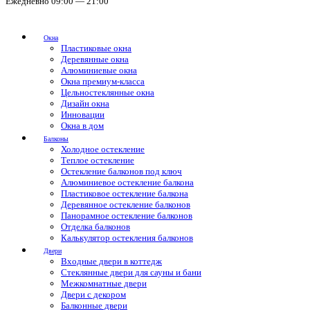
Ежедневно 09:00 — 21:00
Окна
Пластиковые окна
Деревянные окна
Алюминиевые окна
Окна премиум-класса
Цельностеклянные окна
Дизайн окна
Инновации
Окна в дом
Балконы
Холодное остекление
Теплое остекление
Остекление балконов под ключ
Алюминиевое остекление балкона
Пластиковое остекление балкона
Деревянное остекление балконов
Панорамное остекление балконов
Отделка балконов
Калькулятор остекления балконов
Двери
Входные двери в коттедж
Стеклянные двери для сауны и бани
Межкомнатные двери
Двери с декором
Балконные двери