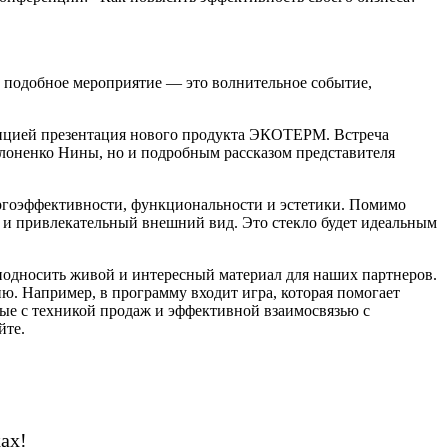
е подобное мероприятие — это волнительное событие,
адицией презентация нового продукта ЭКОТЕРМ. Встреча
лоненко Нины, но и подробным рассказом представителя
ергоэффективности, функциональности и эстетики. Помимо
я и привлекательный внешний вид. Это стекло будет идеальным
подносить живой и интересный материал для наших партнеров.
ю. Например, в программу входит игра, которая помогает
ные с техникой продаж и эффективной взаимосвязью с
йте.
ах!