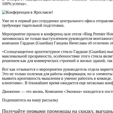
100% успеха».
Уже не в первый раз сотрудники центрального офиса отправля
требующее тщательной подготовки.
Мероприятие прошло в конференц-зале отеля «Ring Premier H
запомнилась не только выступлением руководителя монтажног
компании
Гардиан (Guardian)
Ганцева Вячеслава об отличиях о
«Солнцезащитное архитектурное стекло Гардиан (Guardian) вы
максимальной прозрачности, особенностями этого стекла являе
решением как для коммерческих строений и жилых зданий, так
Вот как отзывается о мероприятии руководитель отдела марк
Это не только полезная для работы информация, но и элемент
выявить креативность мышления и умение работать в команде.
клиентами». В ближайшее время ожидается еще несколько конфе
Движение — это жизнь. Компания «Экоокна» находится в пост
Подпишитесь на нашу рассылку
Получайте первыми промокоды на скидку, выгодн