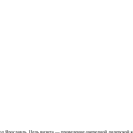
род Ярославль. Цель визита — проведение очередной дилерской 