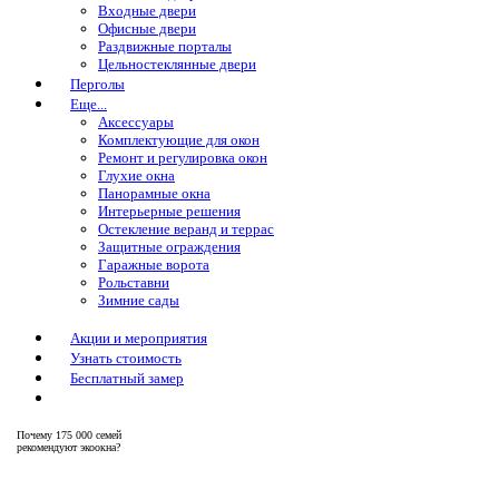
Входные двери
Офисные двери
Раздвижные порталы
Цельностеклянные двери
Перголы
Еще...
Аксессуары
Комплектующие для окон
Ремонт и регулировка окон
Глухие окна
Панорамные окна
Интерьерные решения
Остекление веранд и террас
Защитные ограждения
Гаражные ворота
Рольставни
Зимние сады
Акции и мероприятия
Узнать стоимость
Бесплатный замер
Почему
175 000 семей
рекомендуют экоокна?