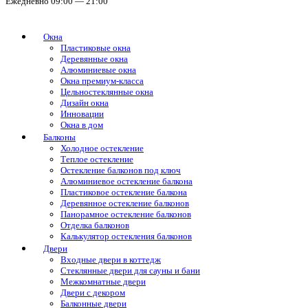
Ежедневно 09:00 — 21:00
Окна
Пластиковые окна
Деревянные окна
Алюминиевые окна
Окна премиум-класса
Цельностеклянные окна
Дизайн окна
Инновации
Окна в дом
Балконы
Холодное остекление
Теплое остекление
Остекление балконов под ключ
Алюминиевое остекление балкона
Пластиковое остекление балкона
Деревянное остекление балконов
Панорамное остекление балконов
Отделка балконов
Калькулятор остекления балконов
Двери
Входные двери в коттедж
Стеклянные двери для сауны и бани
Межкомнатные двери
Двери с декором
Балконные двери