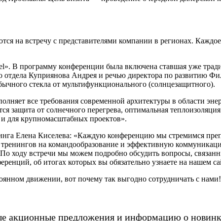
ются на встречу с представителями компании в регионах. Каждо
otel». В программу конференции была включена ставшая уже тр
о отдела Куприянова Андрея и речью директора по развитию Фи
бычного стекла от мультифункционального (солнцезащитного).
полняет все требования современной архитектуры в области эн
тся защита от солнечного перегрева, оптимальная теплоизоляци
 и для крупномасштабных проектов».
етинга Елена Киселева: «Каждую конференцию мы стремимся пре
ы тренингов на командообразование и эффективную коммуникаци
 По ходу встречи мы можем подробно обсудить вопросы, связан
ренций, об итогах которых вы обязательно узнаете на нашем са
оянном движении, вот почему так выгодно сотрудничать с нами!
ые акционные предложения и информацию о новинк