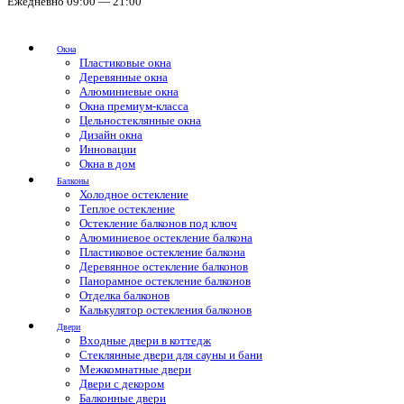
Ежедневно 09:00 — 21:00
Окна
Пластиковые окна
Деревянные окна
Алюминиевые окна
Окна премиум-класса
Цельностеклянные окна
Дизайн окна
Инновации
Окна в дом
Балконы
Холодное остекление
Теплое остекление
Остекление балконов под ключ
Алюминиевое остекление балкона
Пластиковое остекление балкона
Деревянное остекление балконов
Панорамное остекление балконов
Отделка балконов
Калькулятор остекления балконов
Двери
Входные двери в коттедж
Стеклянные двери для сауны и бани
Межкомнатные двери
Двери с декором
Балконные двери