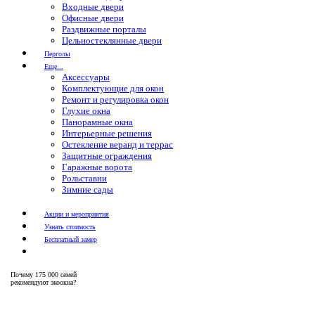
Входные двери
Офисные двери
Раздвижные порталы
Цельностеклянные двери
Перголы
Еще...
Аксессуары
Комплектующие для окон
Ремонт и регулировка окон
Глухие окна
Панорамные окна
Интерьерные решения
Остекление веранд и террас
Защитные ограждения
Гаражные ворота
Рольставни
Зимние сады
Акции и мероприятия
Узнать стоимость
Бесплатный замер
Почему
175 000 семей
рекомендуют экоокна?