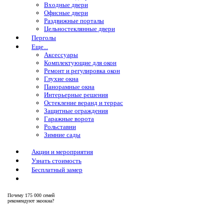
Входные двери
Офисные двери
Раздвижные порталы
Цельностеклянные двери
Перголы
Еще...
Аксессуары
Комплектующие для окон
Ремонт и регулировка окон
Глухие окна
Панорамные окна
Интерьерные решения
Остекление веранд и террас
Защитные ограждения
Гаражные ворота
Рольставни
Зимние сады
Акции и мероприятия
Узнать стоимость
Бесплатный замер
Почему
175 000 семей
рекомендуют экоокна?