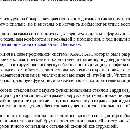
 от изнуряющей жары, которая постоянно досаждала жильцам и г
ту в спальне, но и визуально выстудить любые неприятные вос
цветовая гамма стен и потолка, «ледяные» акценты в формах и 
и с реальным комфортом и прохладой в помещении, в ход пошли 
ерегающие окна от компании «Экоокна»
.
кция на базе профильной системы КРАСПАН, которая была разра
овые климатические и прочностные испытания, подтвердившие 
в, гарантирует экологическую безопасность и защиту профиля 
ся высокая стойкость к экстремальным температурам, а также 
арактеристиками и увеличенной монтажной глубиной. Уплотнит
укоизолирующую функции, а также являются дополнительными р
особый стеклопакет с мультифункциональным стеклом Гардиан (
гающей функциями летом отражает наружу коротковолновое инфра
ой энергии не проникает внутрь помещения, сокращая расходы 
о внутри помещения, обеспечивая существенную экономию на об
доконник из древесины лиственницы высшего сорта, которые б
Был применен клееный брус из лиственницы высшей категории «
рмоничного сочетания с остальной оконной конструкцией.