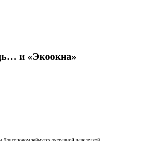
едь… и «Экоокна»
 Довгополом займутся очередной переделкой.