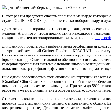
В этот раз им предстоит спасать спальню в мансарде коттеджа
студии О2 INTERIORS, решили не только побороть жару и духо
Для этого были выбраны арктический дизайн, особая северная 
медведь. А для того, чтобы арктик-стиль находился в гармони
кондиционер, теплоизолированные скаты и, конечно,
энергосб
Для данного проекта была выбрана энергоэффективная констру
австрийской компаний Greiner. Профили КРАСПАН прошли сур
Высококачественный немецкий стабилизатор, входящий в соста
(яркого солнца). Отличительной особенностью системы являет
камерная профильная система с повышенными изолирующими х
окна, пять камер профиля эффективно выполняют термо- и зв
Ещё одной особенностью этой оконной конструкции является 
(Guardian) ClimaGuard Solar с солнцезащитной и энергосбере
помещения даже в самые знойные дни. При этом до 58% теплов
работает уже по принципу энергосберегающего, сохраняя тепл
Стилистической «фишкой» окна стали откосы, наличники и по
проёмов, для придания окну цельного и элегантного облика. 
внутренняя – цельные). Деревянные элементы выбелены для га