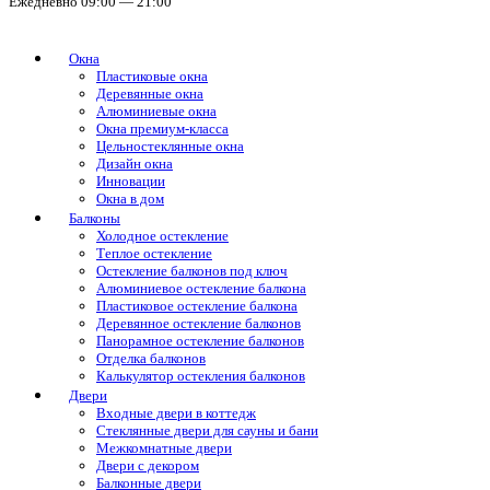
Ежедневно 09:00 — 21:00
Окна
Пластиковые окна
Деревянные окна
Алюминиевые окна
Окна премиум-класса
Цельностеклянные окна
Дизайн окна
Инновации
Окна в дом
Балконы
Холодное остекление
Теплое остекление
Остекление балконов под ключ
Алюминиевое остекление балкона
Пластиковое остекление балкона
Деревянное остекление балконов
Панорамное остекление балконов
Отделка балконов
Калькулятор остекления балконов
Двери
Входные двери в коттедж
Стеклянные двери для сауны и бани
Межкомнатные двери
Двери с декором
Балконные двери