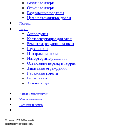
Входные двери
Офисные двери
Раздвижные порталы
Цельностеклянные двери
Перголы
Еще...
Аксессуары
Комплектующие для окон
Ремонт и регулировка окон
Глухие окна
Панорамные окна
Интерьерные решения
Остекление веранд и террас
Защитные ограждения
Гаражные ворота
Рольставни
Зимние сады
Акции и мероприятия
Узнать стоимость
Бесплатный замер
Почему
175 000 семей
рекомендуют экоокна?