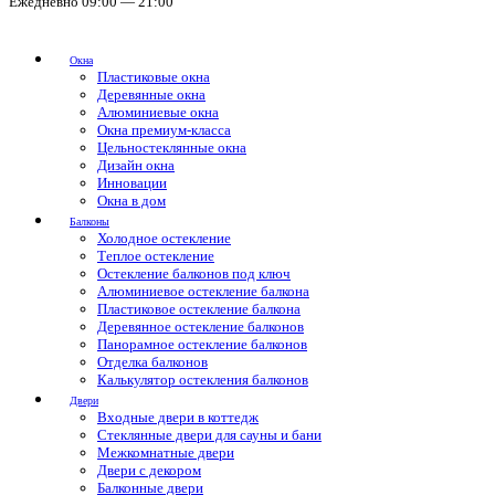
Ежедневно 09:00 — 21:00
Окна
Пластиковые окна
Деревянные окна
Алюминиевые окна
Окна премиум-класса
Цельностеклянные окна
Дизайн окна
Инновации
Окна в дом
Балконы
Холодное остекление
Теплое остекление
Остекление балконов под ключ
Алюминиевое остекление балкона
Пластиковое остекление балкона
Деревянное остекление балконов
Панорамное остекление балконов
Отделка балконов
Калькулятор остекления балконов
Двери
Входные двери в коттедж
Стеклянные двери для сауны и бани
Межкомнатные двери
Двери с декором
Балконные двери