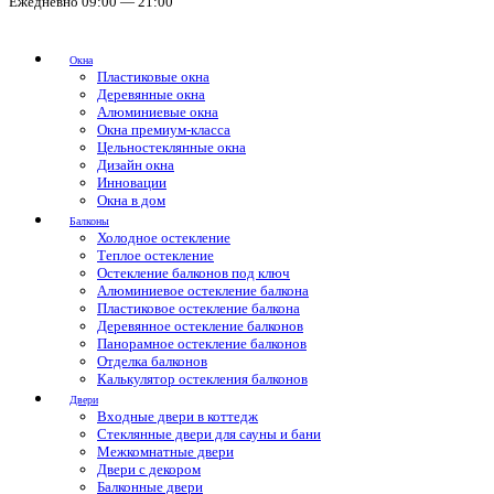
Ежедневно 09:00 — 21:00
Окна
Пластиковые окна
Деревянные окна
Алюминиевые окна
Окна премиум-класса
Цельностеклянные окна
Дизайн окна
Инновации
Окна в дом
Балконы
Холодное остекление
Теплое остекление
Остекление балконов под ключ
Алюминиевое остекление балкона
Пластиковое остекление балкона
Деревянное остекление балконов
Панорамное остекление балконов
Отделка балконов
Калькулятор остекления балконов
Двери
Входные двери в коттедж
Стеклянные двери для сауны и бани
Межкомнатные двери
Двери с декором
Балконные двери