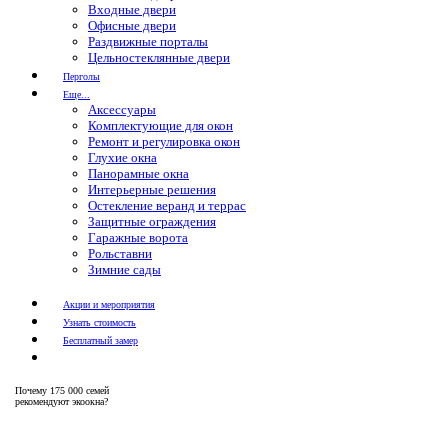
Входные двери
Офисные двери
Раздвижные порталы
Цельностеклянные двери
Перголы
Еще...
Аксессуары
Комплектующие для окон
Ремонт и регулировка окон
Глухие окна
Панорамные окна
Интерьерные решения
Остекление веранд и террас
Защитные ограждения
Гаражные ворота
Рольставни
Зимние сады
Акции и мероприятия
Узнать стоимость
Бесплатный замер
Почему
175 000 семей
рекомендуют экоокна?