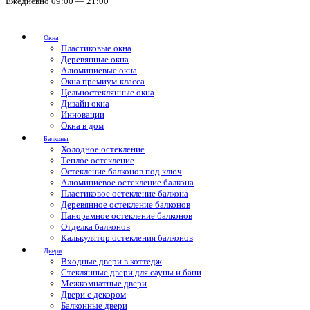
Ежедневно 09:00 — 21:00
Окна
Пластиковые окна
Деревянные окна
Алюминиевые окна
Окна премиум-класса
Цельностеклянные окна
Дизайн окна
Инновации
Окна в дом
Балконы
Холодное остекление
Теплое остекление
Остекление балконов под ключ
Алюминиевое остекление балкона
Пластиковое остекление балкона
Деревянное остекление балконов
Панорамное остекление балконов
Отделка балконов
Калькулятор остекления балконов
Двери
Входные двери в коттедж
Стеклянные двери для сауны и бани
Межкомнатные двери
Двери с декором
Балконные двери