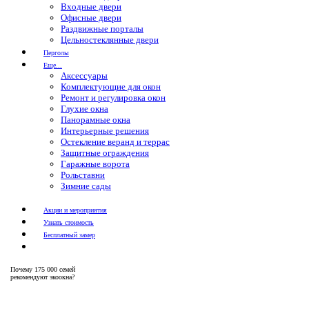
Входные двери
Офисные двери
Раздвижные порталы
Цельностеклянные двери
Перголы
Еще...
Аксессуары
Комплектующие для окон
Ремонт и регулировка окон
Глухие окна
Панорамные окна
Интерьерные решения
Остекление веранд и террас
Защитные ограждения
Гаражные ворота
Рольставни
Зимние сады
Акции и мероприятия
Узнать стоимость
Бесплатный замер
Почему
175 000 семей
рекомендуют экоокна?