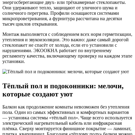
энергосберегающие двух- или трёхкамерные стеклопакеты.
Они удерживают тепло, защищают от уличного шума и
солнечного перегрева. Профили оснащаются системами
микропроветривания, а фурнитура рассчитана на десятки
тысяч циклов открывания.
Монтаж выполняется с соблюдением всех норм герметизации,
утепления и звукоизоляции. Это важно: даже самый дорогой
стеклопакет не спасёт от холода, если его установили с
нарушениями. ЭКООКНА работает по внутреннему
регламенту качества, включающему проверку на каждом этапе
установки.
Тёплый пол и подоконники: мелочи,
которые создают уют
Балкон как продолжение комнаты невозможен без утепления
пола. Один из самых эффективных и комфортных вариантов
— установка системы «тёплый пол». Чаще всего используется
электрический нагревательный кабель или инфракрасная
плёнка. Сверху монтируется финишное покрытие — ламинат,
плитка, кварцвинил. Благодаря «тёплому полу» балкон можно