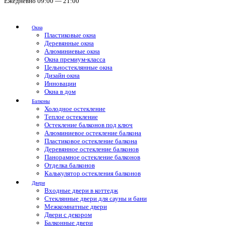
Ежедневно 09:00 — 21:00
Окна
Пластиковые окна
Деревянные окна
Алюминиевые окна
Окна премиум-класса
Цельностеклянные окна
Дизайн окна
Инновации
Окна в дом
Балконы
Холодное остекление
Теплое остекление
Остекление балконов под ключ
Алюминиевое остекление балкона
Пластиковое остекление балкона
Деревянное остекление балконов
Панорамное остекление балконов
Отделка балконов
Калькулятор остекления балконов
Двери
Входные двери в коттедж
Стеклянные двери для сауны и бани
Межкомнатные двери
Двери с декором
Балконные двери