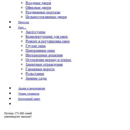
Входные двери
Офисные двери
Раздвижные порталы
Цельностеклянные двери
Перголы
Еще...
Аксессуары
Комплектующие для окон
Ремонт и регулировка окон
Глухие окна
Панорамные окна
Интерьерные решения
Остекление веранд и террас
Защитные ограждения
Гаражные ворота
Рольставни
Зимние сады
Акции и мероприятия
Узнать стоимость
Бесплатный замер
Почему
175 000 семей
рекомендуют экоокна?